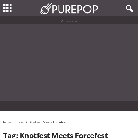
Publicidade
Início
Tags
Knotfest Meets Forcefest
Tag: Knotfest Meets Forcefest