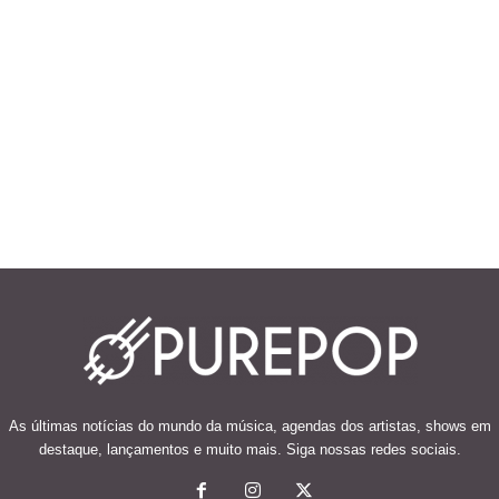
As últimas notícias do mundo da música, agendas dos artistas, shows em
destaque, lançamentos e muito mais. Siga nossas redes sociais.