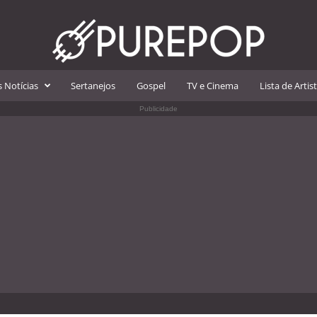
 Notícias
Sertanejos
Gospel
TV e Cinema
Lista de Artis
Publicidade