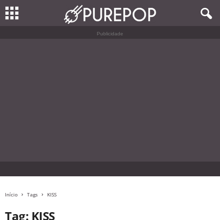
Publicidade
Início
Tags
KISS
Tag: KISS