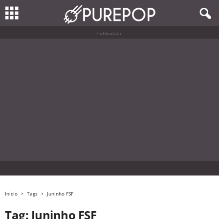
Publicidade
Início
Tags
Juninho FSF
Tag: Juninho FSF