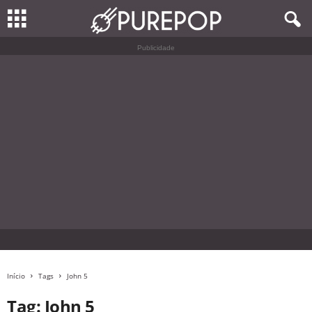
Publicidade
Início
Tags
John 5
Tag: John 5