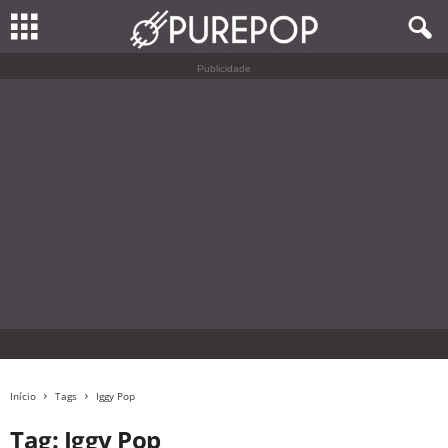
Publicidade
Início
Tags
Iggy Pop
Tag: Iggy Pop