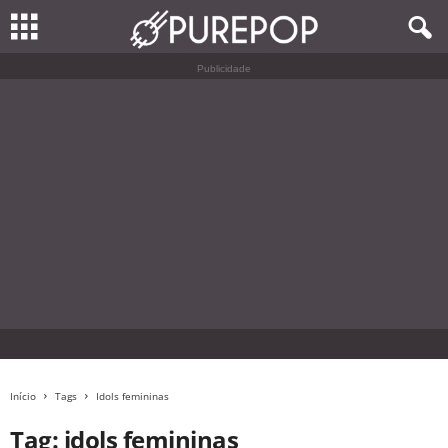
Publicidade
Início
Tags
Idols femininas
Tag: idols femininas