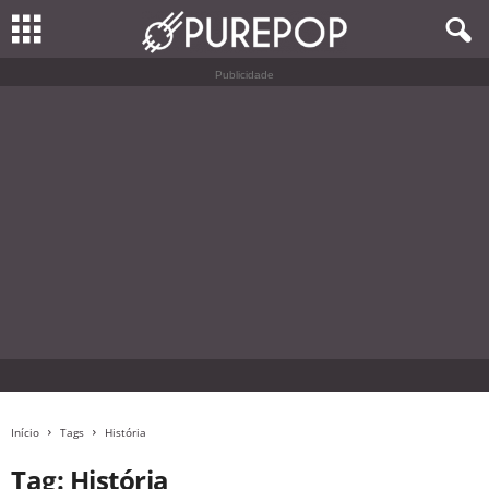
Publicidade
Início
Tags
História
Tag: História