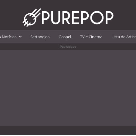
 Notícias
Sertanejos
Gospel
TV e Cinema
Lista de Artis
Publicidade