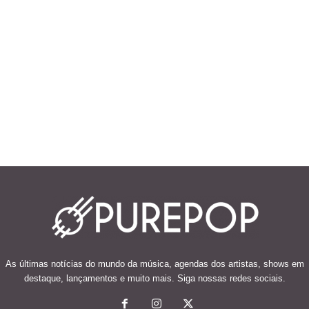
As últimas notícias do mundo da música, agendas dos artistas, shows em
destaque, lançamentos e muito mais. Siga nossas redes sociais.