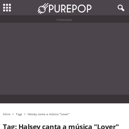
Publicidade
Início
Tags
Halsey canta a música "Lover"
Tag: Halsey canta a música "Lover"