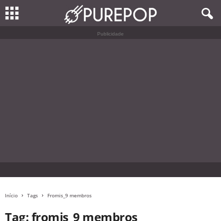
Publicidade
Início
Tags
Fromis_9 membros
Tag: fromis_9 membros