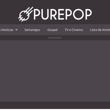
 Notícias
Sertanejos
Gospel
TV e Cinema
Lista de Artis
Publicidade