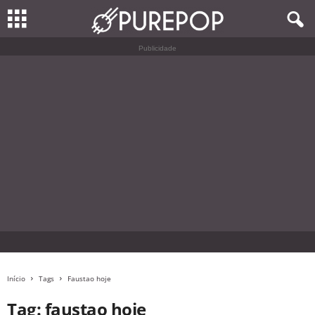
Publicidade
Início
Tags
Faustao hoje
Tag: faustao hoje