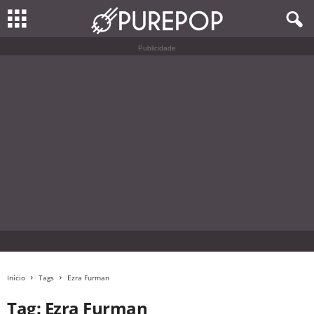
Publicidade
Início
Tags
Ezra Furman
Tag: Ezra Furman