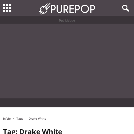
Publicidade
Início
Tags
Drake White
Tag: Drake White