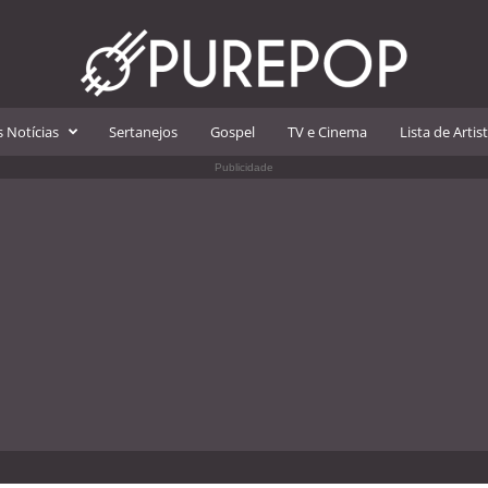
 Notícias
Sertanejos
Gospel
TV e Cinema
Lista de Artis
Publicidade