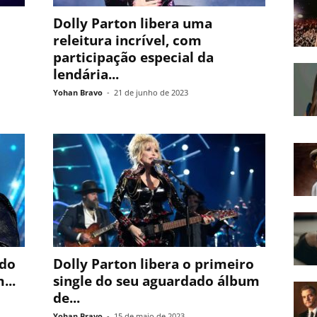
Dolly Parton libera uma
releitura incrível, com
participação especial da
lendária...
Yohan Bravo
-
21 de junho de 2023
 do
Dolly Parton libera o primeiro
...
single do seu aguardado álbum
de...
Yohan Bravo
-
15 de maio de 2023