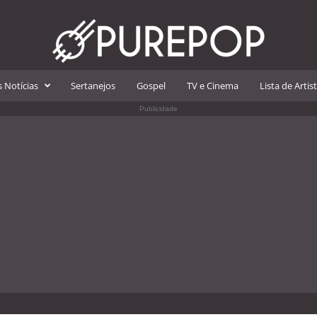
 Notícias
Sertanejos
Gospel
TV e Cinema
Lista de Artis
Publicidade