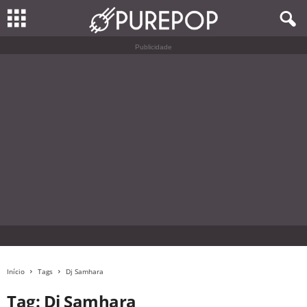
Publicidade
Início
Tags
Dj Samhara
Tag: Dj Samhara