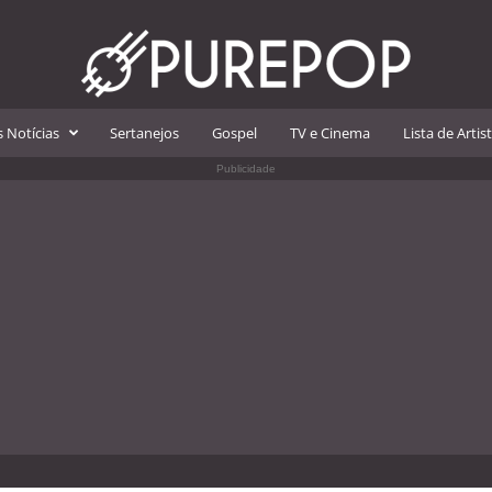
 Notícias
Sertanejos
Gospel
TV e Cinema
Lista de Artis
Publicidade