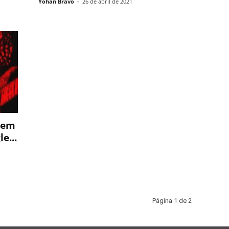
Yohan Bravo
-
26 de abril de 2021
nem
e...
Página 1 de 2