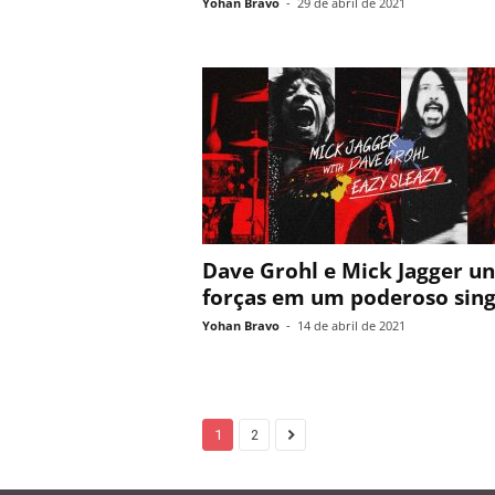
Yohan Bravo
-
29 de abril de 2021
Dave Grohl e Mick Jagger u
forças em um poderoso singl
Yohan Bravo
-
14 de abril de 2021
1
2