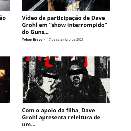
dão
Vídeo da participação de Dave
Grohl em “show interrompido”
do Guns...
Yohan Bravo
-
17 de setembro de 2021
m
Com o apoio da filha, Dave
Grohl apresenta releitura de
um...