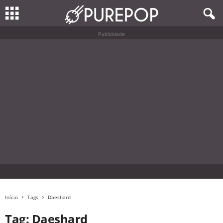
Publicidade
Início
Tags
Daeshard
Tag: Daeshard