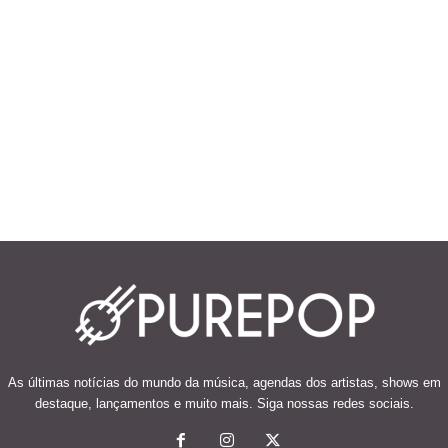
As últimas notícias do mundo da música, agendas dos artistas, shows em
destaque, lançamentos e muito mais. Siga nossas redes sociais.