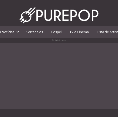
 Notícias
Sertanejos
Gospel
TV e Cinema
Lista de Artis
Publicidade