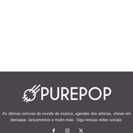
As últimas notícias do mundo da música, agendas dos artistas, shows em
destaque, lançamentos e muito mais. Siga nossas redes sociais.