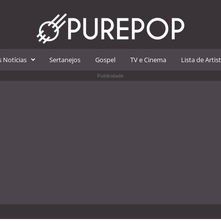
 Notícias
Sertanejos
Gospel
TV e Cinema
Lista de Artis
Publicidade