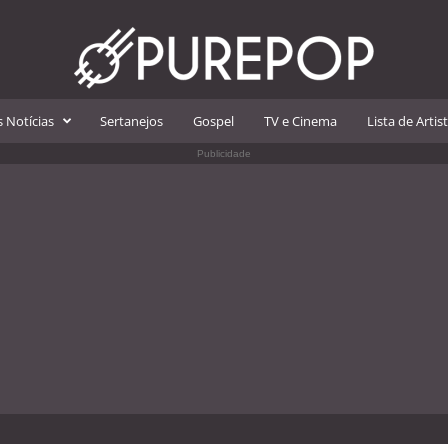
 Notícias
Sertanejos
Gospel
TV e Cinema
Lista de Artis
Publicidade