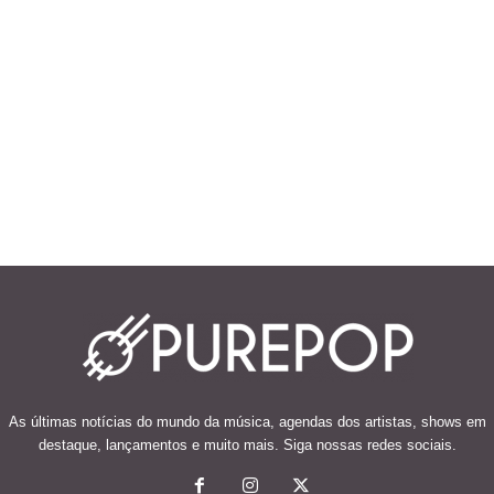
As últimas notícias do mundo da música, agendas dos artistas, shows em
destaque, lançamentos e muito mais. Siga nossas redes sociais.