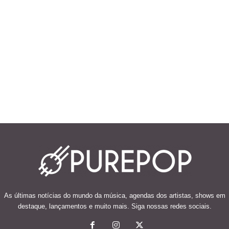
As últimas notícias do mundo da música, agendas dos artistas, shows em
destaque, lançamentos e muito mais. Siga nossas redes sociais.