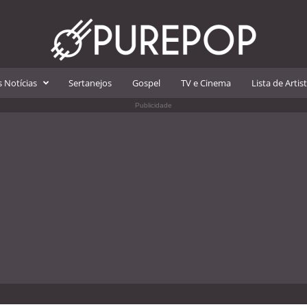
 Notícias
Sertanejos
Gospel
TV e Cinema
Lista de Artis
Publicidade