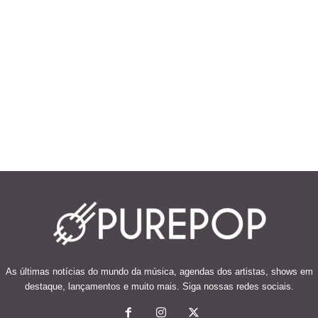
As últimas notícias do mundo da música, agendas dos artistas, shows em
destaque, lançamentos e muito mais. Siga nossas redes sociais.