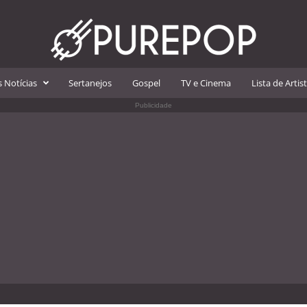
 Notícias
Sertanejos
Gospel
TV e Cinema
Lista de Artis
Publicidade