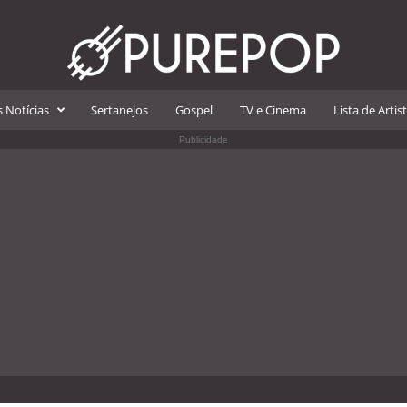
 Notícias
Sertanejos
Gospel
TV e Cinema
Lista de Artis
Publicidade