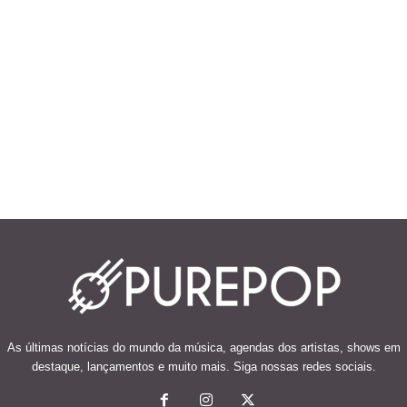
As últimas notícias do mundo da música, agendas dos artistas, shows em
destaque, lançamentos e muito mais. Siga nossas redes sociais.