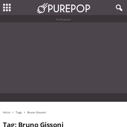
Publicidade
Início
Tags
Bruno Gissoni
Tag: Bruno Gissoni