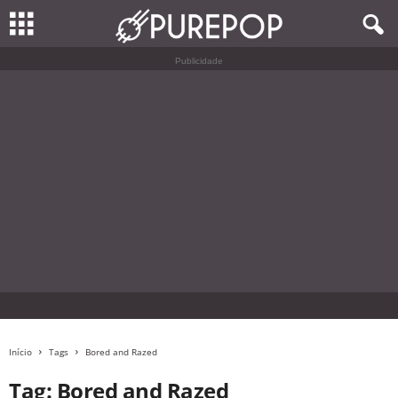
Publicidade
Início
Tags
Bored and Razed
Tag: Bored and Razed