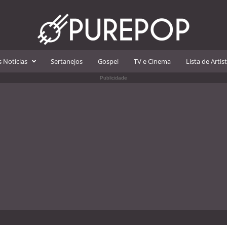
 Notícias
Sertanejos
Gospel
TV e Cinema
Lista de Artis
Publicidade