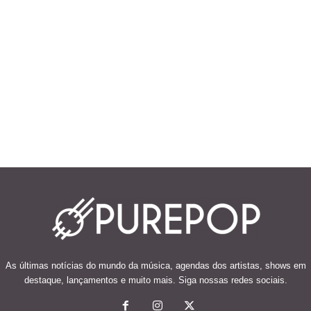
As últimas notícias do mundo da música, agendas dos artistas, shows em
destaque, lançamentos e muito mais. Siga nossas redes sociais.