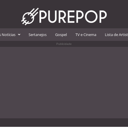
 Notícias
Sertanejos
Gospel
TV e Cinema
Lista de Artis
Publicidade