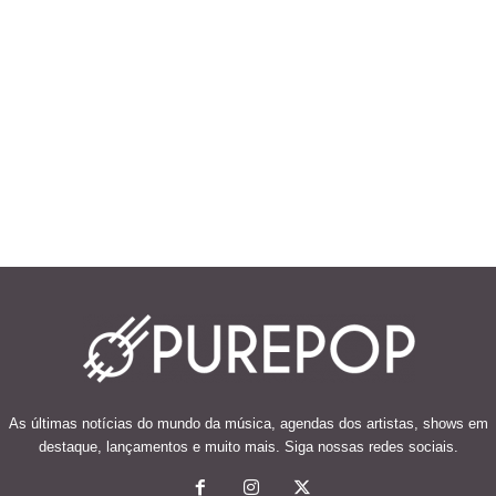
As últimas notícias do mundo da música, agendas dos artistas, shows em
destaque, lançamentos e muito mais. Siga nossas redes sociais.