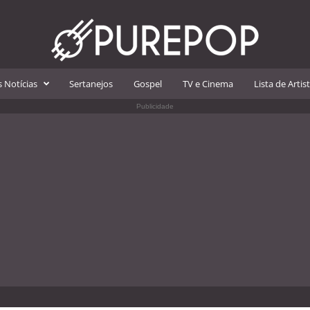
 Notícias
Sertanejos
Gospel
TV e Cinema
Lista de Artis
Publicidade