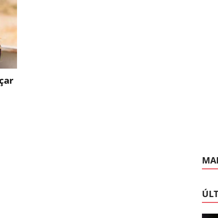
çar
MAI
ÚLT