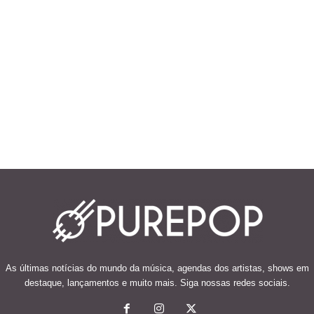
As últimas notícias do mundo da música, agendas dos artistas, shows em
destaque, lançamentos e muito mais. Siga nossas redes sociais.