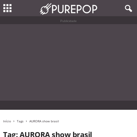
Publicidade
Início
Tags
AURORA show brasil
Tag: AURORA show brasil