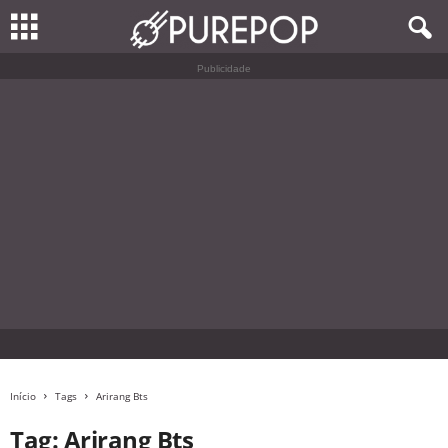
Publicidade
Início
Tags
Arirang Bts
Tag: Arirang Bts