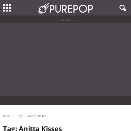
Publicidade
Início
Tags
Anitta Kisses
Tag: Anitta Kisses