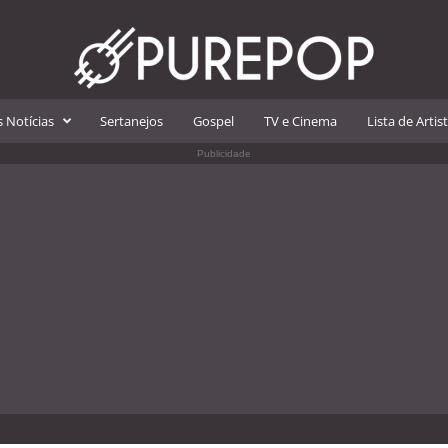
 Notícias
Sertanejos
Gospel
TV e Cinema
Lista de Artis
Publicidade