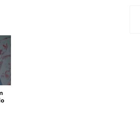
om
do