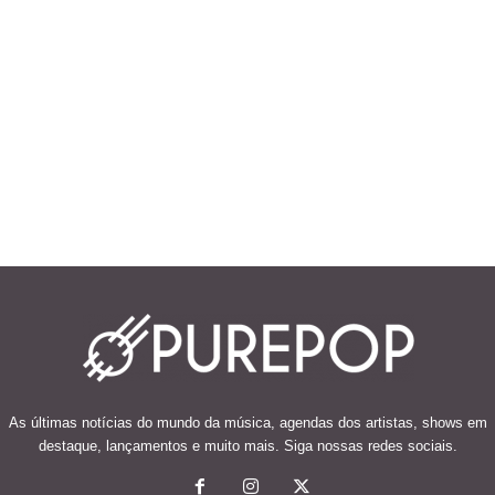
As últimas notícias do mundo da música, agendas dos artistas, shows em
destaque, lançamentos e muito mais. Siga nossas redes sociais.