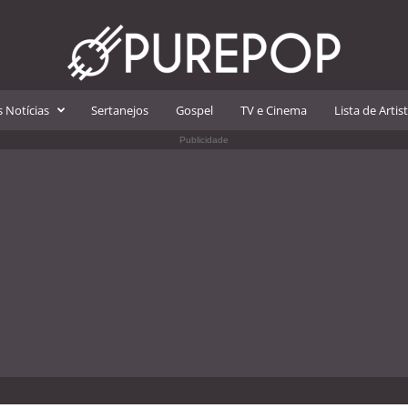
 Notícias
Sertanejos
Gospel
TV e Cinema
Lista de Artis
Publicidade