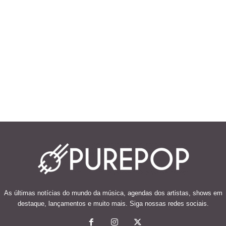
As últimas notícias do mundo da música, agendas dos artistas, shows em
destaque, lançamentos e muito mais. Siga nossas redes sociais.