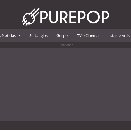
 Notícias
Sertanejos
Gospel
TV e Cinema
Lista de Artis
Publicidade