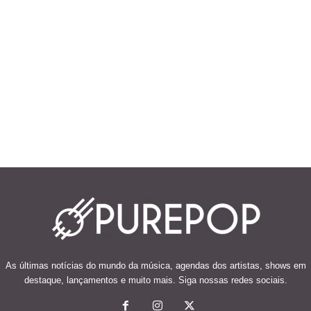
As últimas notícias do mundo da música, agendas dos artistas, shows em
destaque, lançamentos e muito mais. Siga nossas redes sociais.