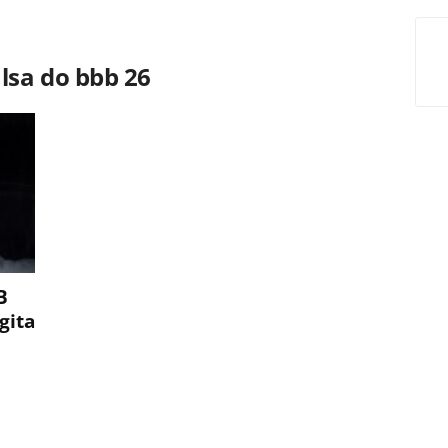
ulsa do bbb 26
B
gita