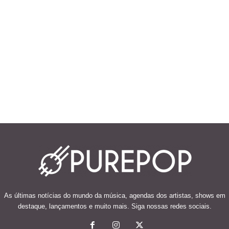
As últimas notícias do mundo da música, agendas dos artistas, shows em
destaque, lançamentos e muito mais. Siga nossas redes sociais.