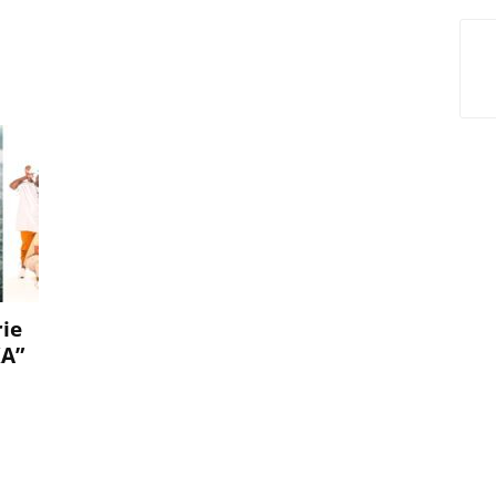
rie
KA”