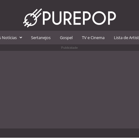
 Notícias
Sertanejos
Gospel
TV e Cinema
Lista de Artis
Publicidade