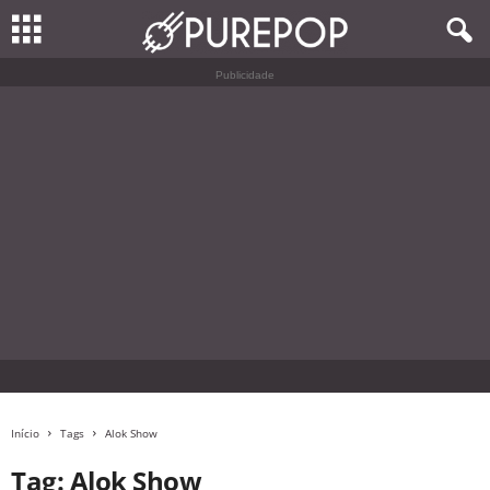
Publicidade
Início
Tags
Alok Show
Tag: Alok Show