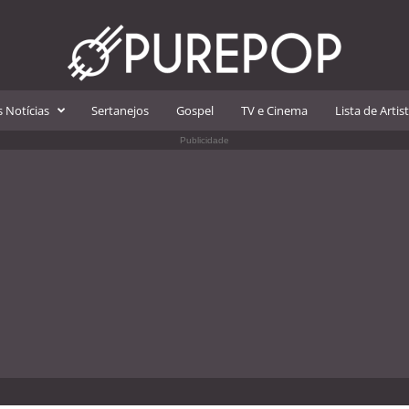
 Notícias
Sertanejos
Gospel
TV e Cinema
Lista de Artis
Publicidade