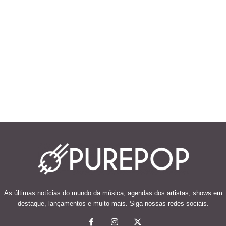
As últimas notícias do mundo da música, agendas dos artistas, shows em
destaque, lançamentos e muito mais. Siga nossas redes sociais.