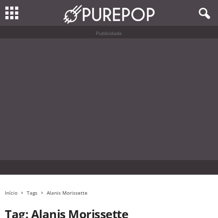
Publicidade
Início
Tags
Alanis Morissette
Tag: Alanis Morissette