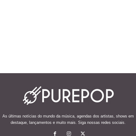
As últimas notícias do mundo da música, agendas dos artistas, shows em
destaque, lançamentos e muito mais. Siga nossas redes sociais.