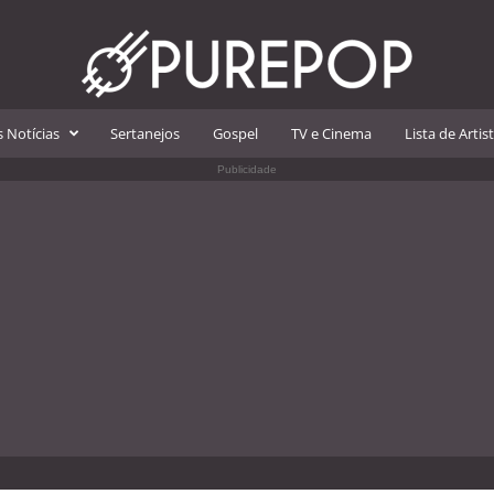
 Notícias
Sertanejos
Gospel
TV e Cinema
Lista de Artis
Publicidade