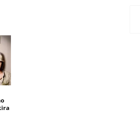
no
kira