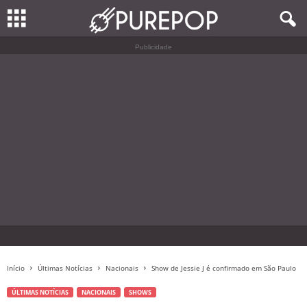
Publicidade
Início
Últimas Notícias
Nacionais
Show de Jessie J é confirmado em São Paulo
ÚLTIMAS NOTÍCIAS
NACIONAIS
SHOWS