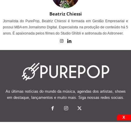
Beatriz Chiessi
Jornalista do PurePop, Beatriz Chiessi é formada em Gestão Empresarial e
possui MBA em Jornalismo Digital. Especialista na produção de conteúdo há 5
anos. É apaixonada pelos filmes do Studio Ghibli e astronauta do Astroneer.
As últimas notícias do mundo da música, agendas dos artistas, shows
em destaque, lançamentos e muito mais. Siga nossas redes sociais.
X