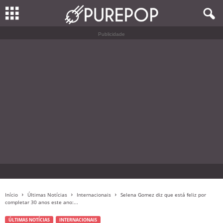
Publicidade
Início
Últimas Notícias
Internacionais
Selena Gomez diz que está feliz por
completar 30 anos este ano:...
ÚLTIMAS NOTÍCIAS
INTERNACIONAIS