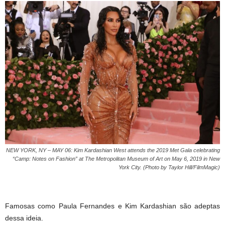
NEW YORK, NY – MAY 06: Kim Kardashian West attends the 2019 Met Gala celebrating
“Camp: Notes on Fashion” at The Metropolitan Museum of Art on May 6, 2019 in New
York City. (Photo by Taylor Hill/FilmMagic)
Famosas como Paula Fernandes e Kim Kardashian são adeptas
dessa ideia.