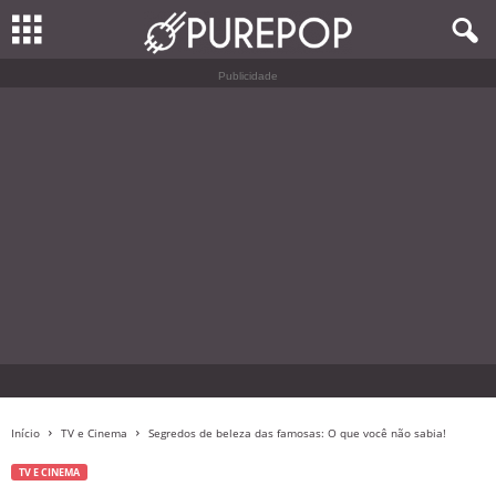
Publicidade
Início
TV e Cinema
Segredos de beleza das famosas: O que você não sabia!
TV E CINEMA