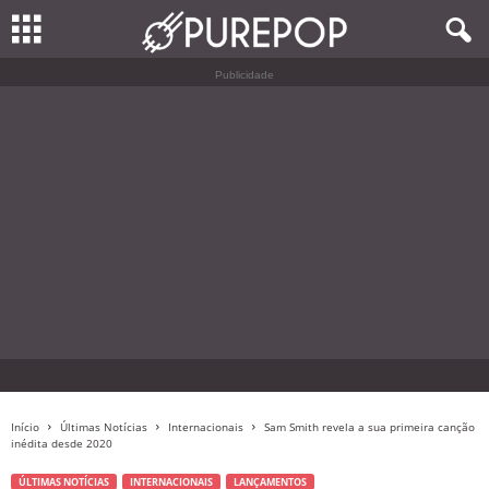
Publicidade
Início
Últimas Notícias
Internacionais
Sam Smith revela a sua primeira canção
inédita desde 2020
ÚLTIMAS NOTÍCIAS
INTERNACIONAIS
LANÇAMENTOS