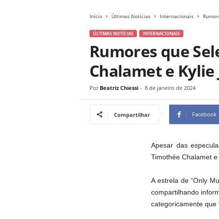
Início
Últimas Notícias
Internacionais
Rumore
ÚLTIMAS NOTÍCIAS
INTERNACIONAIS
Rumores que Sel
Chalamet e Kylie
Por
Beatriz Chiessi
-
8 de janeiro de 2024
Facebook
Compartilhar
Apesar das especula
Timothée Chalamet e 
A estrela de “Only Mu
compartilhando inform
categoricamente que 