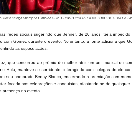
or Swift e Keleigh Sperry no Globo de Ouro. CHRISTOPHER POLK/GLOBO DE OURO 20
as redes sociais sugerindo que Jenner, de 26 anos, teria impedid
oto com Gomez durante o evento. No entanto, a fonte adiciona que G
mentindo as especulações.
ez, que concorreu ao prêmio de melhor atriz em um musical ou com
ie Hulu, manteve-se sorridente, interagindo com colegas de elenco 
u com seu namorado Benny Blanco, encerrando a premiação com mome
star focada nas celebrações e conquistas, afastando-se de quaisque
a presença no evento.