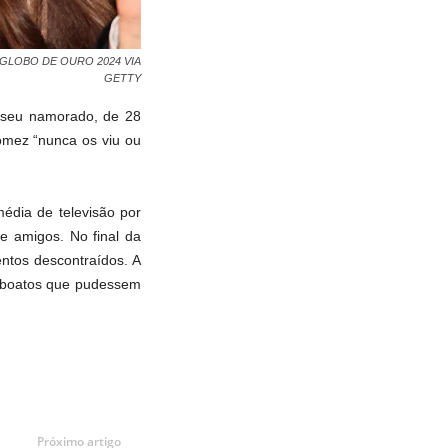
24/GLOBO DE OURO 2024 VIA
GETTY
o seu namorado, de 28
omez “nunca os viu ou
édia de televisão por
e amigos. No final da
ntos descontraídos. A
r boatos que pudessem
Próximo artigo