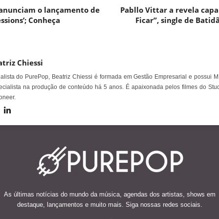
a anunciam o lançamento de
Pabllo Vittar a revela cap
essions’; Conheça
Ficar”, single de Batidã
triz Chiessi
alista do PurePop, Beatriz Chiessi é formada em Gestão Empresarial e possui M
cialista na produção de conteúdo há 5 anos. É apaixonada pelos filmes do Stud
oneer.
As últimas notícias do mundo da música, agendas dos artistas, shows em
destaque, lançamentos e muito mais. Siga nossas redes sociais.