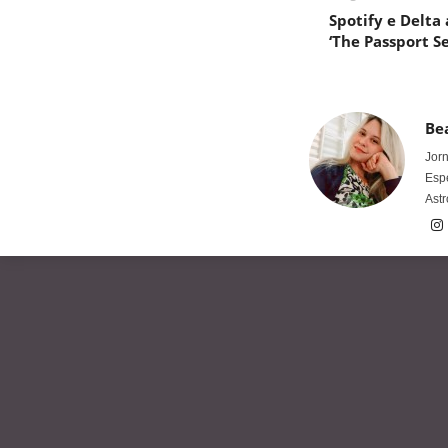
Spotify e Delt
‘The Passport S
Bea
Jorn
Espe
Astr