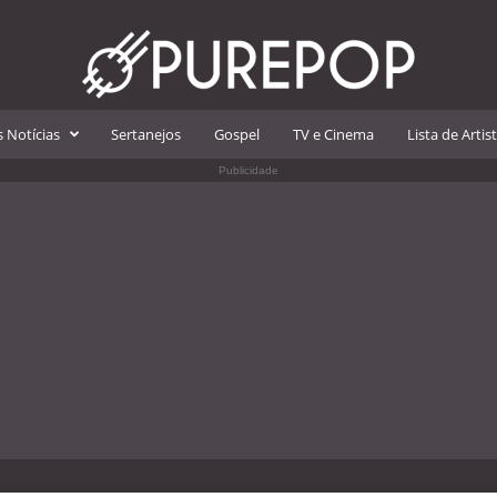
 Notícias
Sertanejos
Gospel
TV e Cinema
Lista de Artis
Publicidade