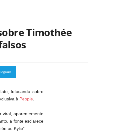
sobre Timothée
falsos
elegram
Copy URL
ato, fofocando sobre
xclusiva à
People
.
a viral, aparentemente
nto, a fonte esclarece
ée ou Kylie”.