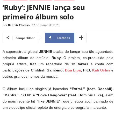
‘Ruby’: JENNIE lança seu
primeiro álbum solo
Por
Beatriz Chiessi
-
12 de março de 2025
Facebook
Compartilhar
A superestrela global
JENNIE
acaba de lançar seu tão aguardado
primeiro álbum de estúdio,
Ruby.
O projeto, co-produzido pela
própria artista, traz um repertório de
15 faixas
e conta com
participações de
Childish Gambino,
Dua Lipa
, FKJ,
Kali Uchis
e
outros grandes nomes da música.
O álbum inclui os singles já lançados
“ExtraL” (feat. Doechii),
“Mantra”, “ZEN” e “Love Hangover” (feat. Dominic Fike)
, além
do mais recente hit
“like JENNIE”
, que chegou acompanhado de
um videoclipe oficial repleto de energia e coreografia marcante.