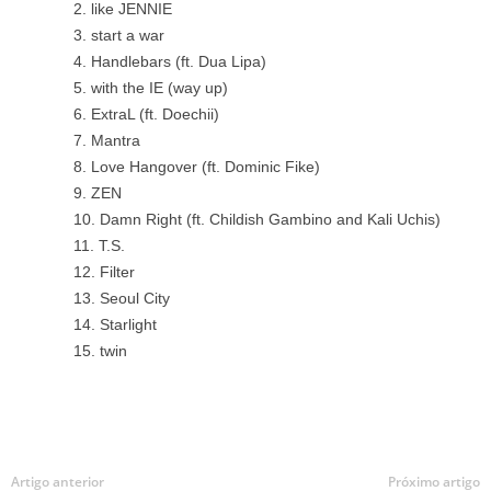
like JENNIE
start a war
Handlebars (ft. Dua Lipa)
with the IE (way up)
ExtraL (ft. Doechii)
Mantra
Love Hangover (ft. Dominic Fike)
ZEN
Damn Right (ft. Childish Gambino and Kali Uchis)
T.S.
Filter
Seoul City
Starlight
twin
Artigo anterior
Próximo artigo