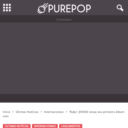
Publicidade
Início
Últimas Notícias
Internacionais
‘Ruby’: JENNIE lança seu primeiro álbum
solo
ÚLTIMAS NOTÍCIAS
INTERNACIONAIS
LANÇAMENTOS