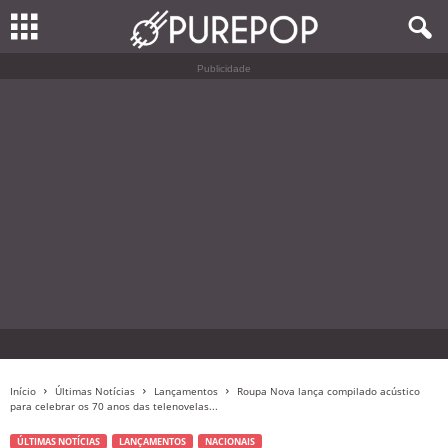
Publicidade
Início
Últimas Notícias
Lançamentos
Roupa Nova lança compilado acústico
para celebrar os 70 anos das telenovelas...
ÚLTIMAS NOTÍCIAS
LANÇAMENTOS
NACIONAIS