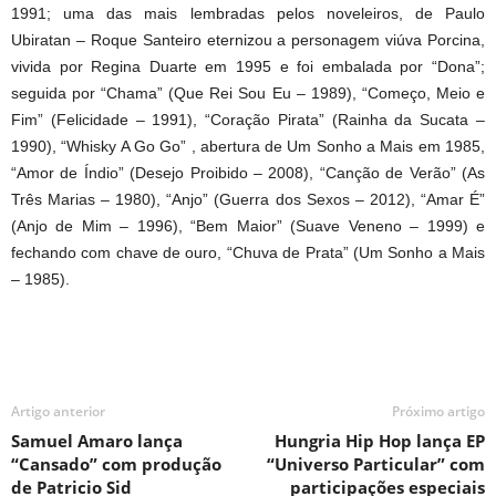
1991; uma das mais lembradas pelos noveleiros, de Paulo
Ubiratan – Roque Santeiro eternizou a personagem viúva Porcina,
vivida por Regina Duarte em 1995 e foi embalada por “Dona”;
seguida por “Chama” (Que Rei Sou Eu – 1989), “Começo, Meio e
Fim” (Felicidade – 1991), “Coração Pirata” (Rainha da Sucata –
1990), “Whisky A Go Go” , abertura de Um Sonho a Mais em 1985,
“Amor de Índio” (Desejo Proibido – 2008), “Canção de Verão” (As
Três Marias – 1980), “Anjo” (Guerra dos Sexos – 2012), “Amar É”
(Anjo de Mim – 1996), “Bem Maior” (Suave Veneno – 1999) e
fechando com chave de ouro, “Chuva de Prata” (Um Sonho a Mais
– 1985).
Artigo anterior
Próximo artigo
Samuel Amaro lança
Hungria Hip Hop lança EP
“Cansado” com produção
“Universo Particular” com
de Patricio Sid
participações especiais