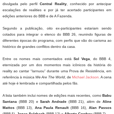
divulgada pelo perfil
Central Reality
, conhecido por antecipar
escalações de realities e por já ter acertado participantes em
edições anteriores do BBB e de A Fazenda.
Segundo a publicação, oito ex-participantes estariam sendo
cotados para integrar o elenco do BBB 26, reunindo figuras de
diferentes épocas do programa, com perfis que vão do carisma ao
histórico de grandes conflitos dentro da casa.
Entre os nomes mais comentados está
Sol Vega
, do BBB 4,
eternizada por um dos momentos mais icônicos da história do
reality ao cantar “Iarnuou” durante uma Prova de Resistência, em
referência à música
We Are The World
, de
Michael Jackson
. A cena
até hoje é lembrada e compartilhada pelos fãs.
A lista também inclui nomes de edições mais recentes, como
Babu
Santana
(BBB 20) e
Sarah Andrade
(BBB 21), além de
Aline
Mattos
(BBB 13),
Ana Paula Renault
(BBB 16),
Alan Passos
(BBB 5),
Jonas Sulzbach
(BBB 12) e
Alberto Cowboy
(BBB 7).