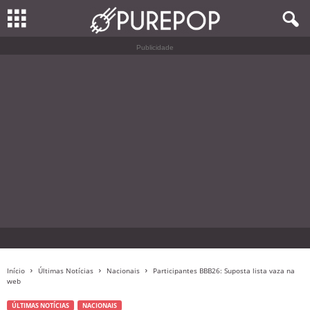
Publicidade
Início
Últimas Notícias
Nacionais
Participantes BBB26: Suposta lista vaza na
web
ÚLTIMAS NOTÍCIAS
NACIONAIS